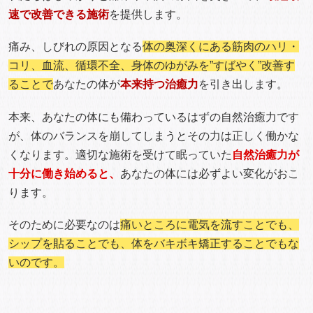
速で改善できる施術
を提供します。
痛み、しびれの原因となる
体の奥深くにある筋肉のハリ・
コリ、血流、循環不全、身体のゆがみを”すばやく”改善す
ることで
あなたの体が
本来持つ治癒力
を引き出します。
本来、あなたの体にも備わっているはずの自然治癒力です
が、体のバランスを崩してしまうとその力は正しく働かな
くなります。適切な施術を受けて眠っていた
自然治癒力が
十分に働き始めると、
あなたの体には必ずよい変化がおこ
ります。
そのために必要なのは
痛いところに電気を流すことでも、
シップを貼ることでも、体をバキボキ矯正することでもな
いのです。