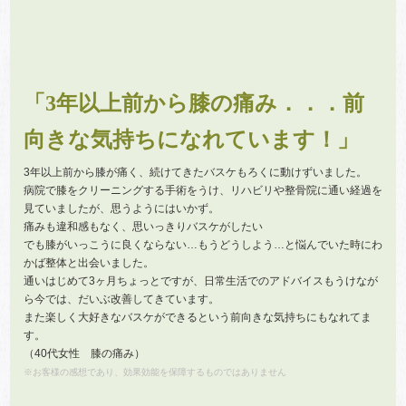
「3年以上前から膝の痛み．．．前
向きな気持ちになれています！」
3年以上前から膝が痛く、続けてきたバスケもろくに動けずいました。
病院で膝をクリーニングする手術をうけ、リハビリや整骨院に通い経過を
見ていましたが、思うようにはいかず。
痛みも違和感もなく、思いっきりバスケがしたい
でも膝がいっこうに良くならない…もうどうしよう…と悩んでいた時にわ
かば整体と出会いました。
通いはじめて3ヶ月ちょっとですが、日常生活でのアドバイスもうけなが
ら今では、だいぶ改善してきています。
また楽しく大好きなバスケができるという前向きな気持ちにもなれてま
す。
（40代女性 膝の痛み）
※お客様の感想であり、効果効能を保障するものではありません