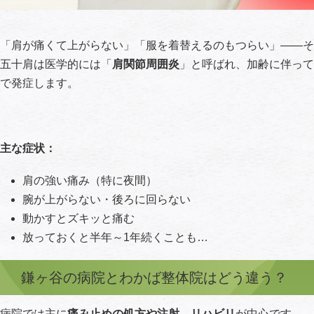
「肩が痛くて上がらない」「服を着替えるのもつらい」――そ
五十肩は医学的には「
肩関節周囲炎
」と呼ばれ、加齢に伴って
で発症します。
主な症状：
肩の強い痛み（特に夜間）
腕が上がらない・後ろに回らない
動かすとズキッと痛む
放っておくと半年～1年続くことも…
鎌ヶ谷の病院とわかば整体院はどう違う？
病院では主に
痛み止めの処方や注射、リハビリ
が中心です。