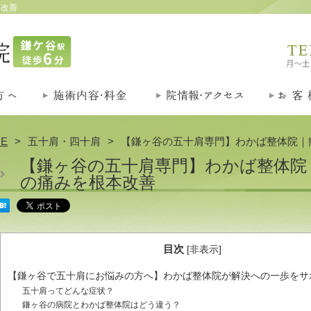
本改善
E
五十肩・四十肩
【鎌ヶ谷の五十肩専門】わかば整体院｜
【鎌ヶ谷の五十肩専門】わかば整体院
の痛みを根本改善
目次
[
非表示
]
【鎌ヶ谷で五十肩にお悩みの方へ】わかば整体院が解決への一歩をサ
五十肩ってどんな症状？
鎌ヶ谷の病院とわかば整体院はどう違う？