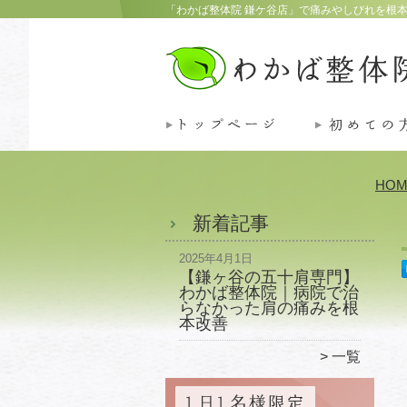
「わかば整体院 鎌ケ谷店」で痛みやしびれを根
HOM
新着記事
2025年4月1日
【鎌ヶ谷の五十肩専門】
わかば整体院｜病院で治
らなかった肩の痛みを根
本改善
一覧