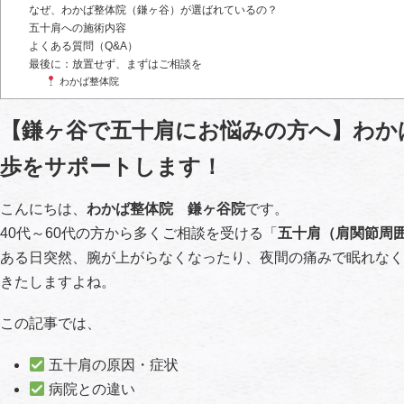
なぜ、わかば整体院（鎌ヶ谷）が選ばれているの？
五十肩への施術内容
よくある質問（Q&A）
最後に：放置せず、まずはご相談を
わかば整体院
【鎌ヶ谷で五十肩にお悩みの方へ】わか
歩をサポートします！
こんにちは、
わかば整体院 鎌ヶ谷院
です。
40代～60代の方から多くご相談を受ける「
五十肩（肩関節周
ある日突然、腕が上がらなくなったり、夜間の痛みで眠れなく
きたしますよね。
この記事では、
五十肩の原因・症状
病院との違い