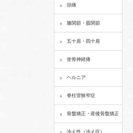
頭痛
膝関節・股関節
五十肩・四十肩
坐骨神経痛
ヘルニア
脊柱管狭窄症
骨盤矯正・産後骨盤矯正
冷え性（冷え症）