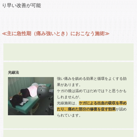
り早い改善が可能
≪主に急性期（痛み強いとき）におこなう施術≫
光線法
強い痛みを鎮める効果と循環をよくする効
果があります。
ケガの後は温めてはだめでは？と思うかも
しれませんが、
光線施術は、
ケガによる出血の吸収を早め
たり、痛めた部分の修復を促す効果
が認め
られています。