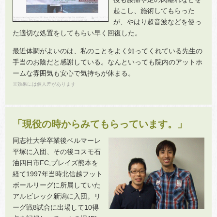
起こし、施術してもらった
が、やはり超音波などを使っ
た適切な処置をしてもらい早く回復した。
最近体調がよいのは、私のことをよく知ってくれている先生の
手当のお陰だと感謝している。なんといっても院内のアットホ
ームな雰囲気も安心で気持ちが休まる。
※効果には個人差があります
「現役の時からみてもらっています。」
同志社大学卒業後ベルマーレ
平塚に入団、その後コスモ石
油四日市FC,プレイズ熊本を
経て1997年当時北信越フット
ボールリーグに所属していた
アルビレック新潟に入団。リ
ーグ戦8試合に出場して10得