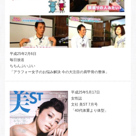
平成25年2月6日
毎日放送
ちちんぷいぷい
「アラフォー女子のお悩み解決 今の大注目の肩甲骨の整体」
平成25年5月17日
女性誌
文社 美ST 7月号
「40代体重より体型」
e
2