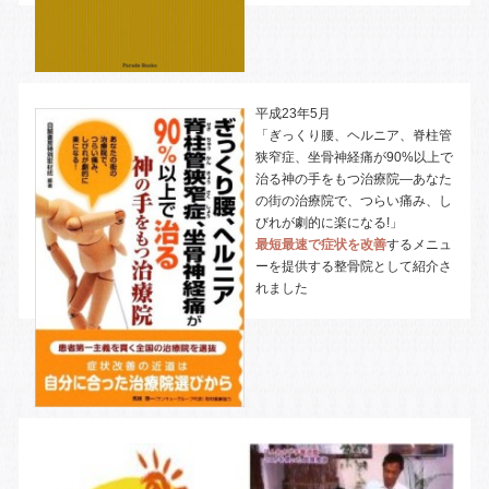
平成23年5月
「ぎっくり腰、ヘルニア、脊柱管
狭窄症、坐骨神経痛が90%以上で
治る神の手をもつ治療院―あなた
の街の治療院で、つらい痛み、し
びれが劇的に楽になる!」
最短最速で症状を改善
するメニュ
ーを提供する整骨院として紹介さ
れました