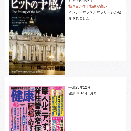
ヒットの予感！
効き目が早く効果が高い
インナーマッスルマッサージが紹
介されました
e
e
平成23年12月
健康 2014年1月号
e
e
e